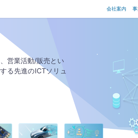
会社案内
事
、営業活動/販売とい
する先進のICTソリュ